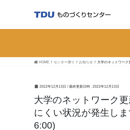
コ
ナ
ン
ビ
テ
ゲ
ン
ー
ツ
シ
へ
ョ
ス
ン
キ
に
ッ
移
HOME
センター便り
お知らせ
大学のネットワーク更
プ
動
2022年12月13日
/ 最終更新日時 :
2022年12月13日
大学のネットワーク更
にくい状況が発生します(
6:00)