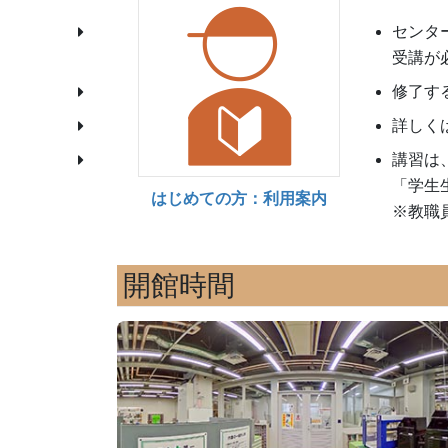
センタ
受講が
修了す
詳しく
講習は
「学生
はじめての方：利用案内
※教職
開館時間