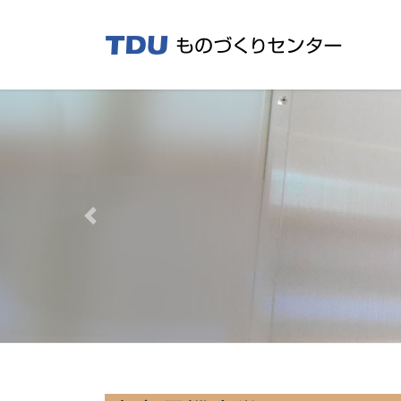
コ
ナ
ン
ビ
テ
ゲ
ン
ー
ツ
シ
へ
ョ
ス
ン
キ
に
ッ
移
プ
動
Previous