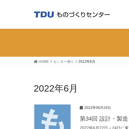
コ
ナ
ン
ビ
テ
ゲ
ン
ー
ツ
シ
へ
ョ
ス
ン
キ
に
ッ
移
HOME
センター便り
2022年6月
プ
動
2022年6月
2022年06月24日
第34回 設計・製
2022年6月22日～24