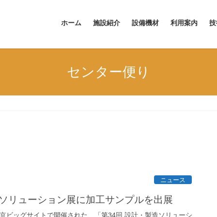
ホーム
施設紹介
設備機材
利用案内
技
センター便り
ニュース
造ソリューション展に加工サンプルを出展
日に東京ビッグサイトで開催された、「第34回 設計・製造ソリューシ