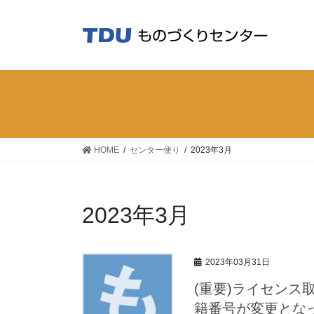
コ
ナ
ン
ビ
テ
ゲ
ン
ー
ツ
シ
へ
ョ
ス
ン
キ
に
ッ
移
HOME
センター便り
2023年3月
プ
動
2023年3月
2023年03月31日
(重要)ライセン
籍番号が変更とな