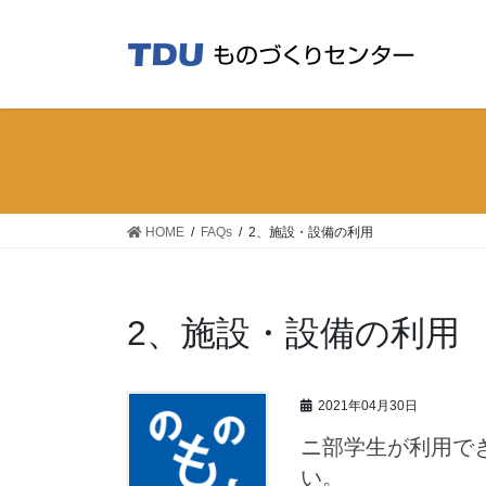
コ
ナ
ン
ビ
テ
ゲ
ン
ー
ツ
シ
へ
ョ
ス
ン
キ
に
ッ
移
HOME
FAQs
2、施設・設備の利用
プ
動
2、施設・設備の利用
2021年04月30日
ニ部学生が利用で
い。