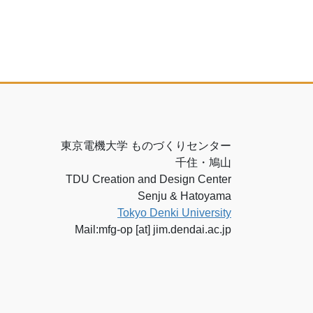
東京電機大学 ものづくりセンター
千住・鳩山
TDU Creation and Design Center
Senju & Hatoyama
Tokyo Denki University
Mail:mfg-op [at] jim.dendai.ac.jp