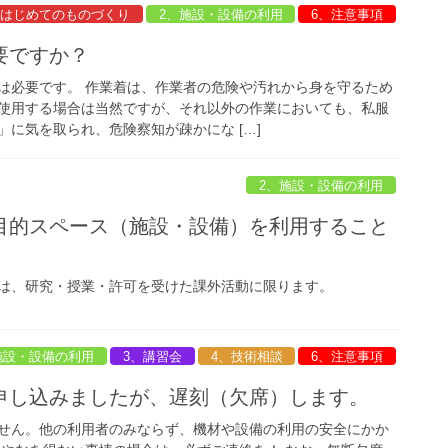
、はじめてのものづくり
2、施設・設備の利用
6、注意事項
要ですか？
は必要です。 作業着は、作業者の危険や汚れから身を守るため
使用する場合は当然ですが、それ以外の作業においても、私服
に気を取られ、危険察知が疎かにな […]
2、施設・設備の利用
目的スペース（施設・設備）を利用すること
は、研究・授業・許可を受けた課外活動に限ります。
施設・設備の利用
3、講習会
4、技術相談
6、注意事項
申し込みましたが、遅刻（欠席）します。
せん。他の利用者のみならず、機材や設備の利用の安全にかか