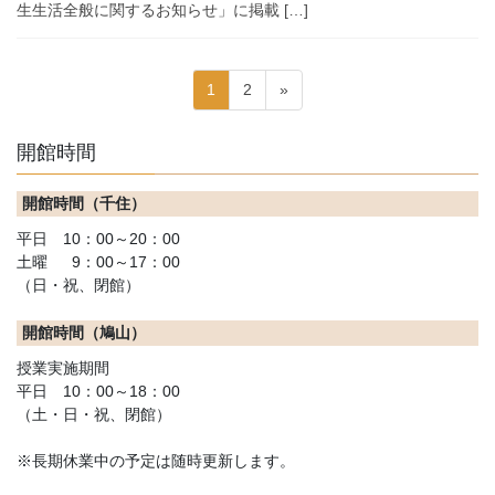
生生活全般に関するお知らせ」に掲載 […]
投
固
固
1
2
»
稿
定
定
ペ
ペ
の
開館時間
ー
ー
ペ
ジ
ジ
開館時間（千住）
ー
平日 10：00～20：00
ジ
土曜 9：00～17：00
送
（日・祝、閉館）
り
開館時間（鳩山）
授業実施期間
平日 10：00～18：00
（土・日・祝、閉館）
※長期休業中の予定は随時更新します。