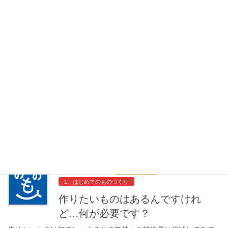
できますか？
多目的スペースの利用対象は、研究・授業・許可を受けた課外活
動に限ります。
2021年04月30日
6、注意事項
4、技術相談
3、講習会
2、施設・設備の利用
技術相談や講習を申し込みました
が、遅刻（欠席）します。
原則、遅刻・欠席は認めません。他の利用者のみならず、機材や
設備の利用の安全にかかわります。 体調不良など、やむを得ない
事情の場合は、必ずご連絡を！ なお、無断欠席は、施設利用の制
限を科す場合がありますのでご注意ください。
2021年04月30日
4、技術相談
1、はじめてのものづくり
作りたいものはあるんですけれ
ど…何が必要です？