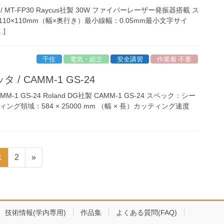
MT-FP30 Raycus社製 30W ファイバーレーザー発振器搭載 ス
0×110mm（幅×奥行き）最小線幅：0.05mm最小文字サイ
…]
千住
電気・組立
安全講習
作業着 不要
/ CAMM-1 GS-24
-1 GS-24 Roland DG社製 CAMM-1 GS-24 スペック：シー
ィング領域：584 × 25000 mm （幅 × 長）カッティング速度
固
固
1
2
»
定
定
ペ
ペ
ー
ー
ジ
ジ
技術情報(学内専用)
作品集
よくある質問(FAQ)