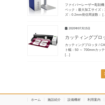
ファイバーレーザー彫刻機 / 
ペック：最大加工サイズ：11
ズ：0.2mm発信周波数： [
2020年07月15日
カッティングプロッタ 
カッティングプロッタ / CAMM
ト幅：50 ～ 700mmカッテ
[…]
投
稿
の
ペ
ホーム
施設紹介
設備機材
利用案内
ー