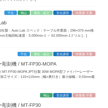
千住
鳩山
電気・組立
安全講習
作業着 不要
Lab
MITS社製：Auto Lab スペック：テーブル作業面：296×370 mm移
m主軸回転速度：5,000min-1 ～ 62,000min-1ドリル […]
千住
電気・組立
安全講習
作業着 不要
機 / MT-FP30-MOPA
MT-FP30-MOPA JPT社製 30W MOPA型ファイバーレーザー
工サイズ：110×110mm（幅×奥行き）最小線幅：0.03mm最
鳩山
安全講習
作業着 不要
機 / MT-FP30