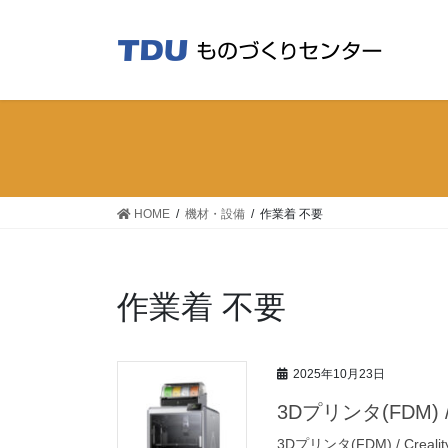
コ
ナ
ン
ビ
テ
ゲ
ン
ー
ツ
シ
へ
ョ
ス
ン
キ
に
ッ
移
HOME
機材・設備
作業着 不要
プ
動
作業着 不要
2025年10月23日
3Dプリンタ(FDM) / C
3Dプリンタ(FDM) / Creality