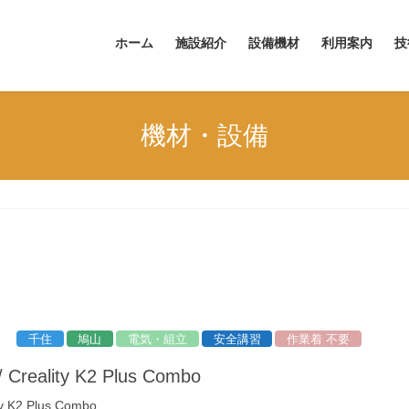
ホーム
施設紹介
設備機材
利用案内
技
機材・設備
千住
鳩山
電気・組立
安全講習
作業着 不要
reality K2 Plus Combo
 K2 Plus Combo