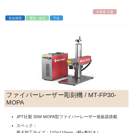
コ
ナ
ン
ビ
作業着 不要
テ
ゲ
安全講習
電気・組立
千住
ン
ー
ツ
シ
へ
ョ
ス
ン
キ
に
ッ
移
プ
動
ファイバーレーザー彫刻機 / MT-FP30-
MOPA
JPT社製 30W MOPA型ファイバーレーザー発振器搭載
スペック：
最大加工サイズ：110×110mm（幅×奥行き）