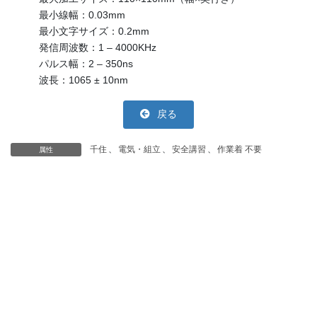
最小線幅：0.03mm
最小文字サイズ：0.2mm
発信周波数：1 – 4000KHz
パルス幅：2 – 350ns
波長：1065 ± 10nm
戻る
千住
、
電気・組立
、
安全講習
、
作業着 不要
属性