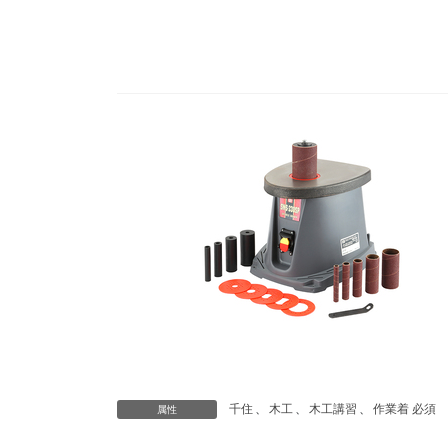
コ
ナ
ン
ビ
テ
ゲ
ン
ー
ツ
シ
へ
ョ
ス
ン
キ
に
ッ
移
プ
動
千住
、
木工
、
木工講習
、
作業着 必須
属性