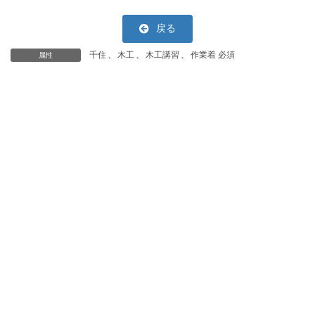
戻る
千住
、
木工
、
木工講習
、
作業着 必須
属性