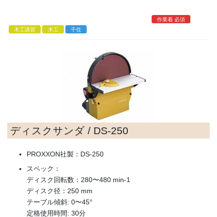
コ
ナ
ン
ビ
作業着 必須
テ
ゲ
木工講習
木工
千住
ン
ー
ツ
シ
へ
ョ
ス
ン
キ
に
ッ
移
プ
動
ディスクサンダ / DS-250
PROXXON社製：DS-250
スペック：
ディスク回転数：280〜480 min-1
ディスク径：250 mm
テーブル傾斜: 0〜45°
定格使用時間: 30分