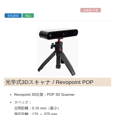
コ
ナ
ン
ビ
作業着 不要
テ
ゲ
安全講習
鳩山
ン
ー
ツ
シ
へ
ョ
ス
ン
キ
に
ッ
移
プ
動
光学式3Dスキャナ / Revopoint POP
Revopoint 3D社製：POP 3D Scanner
スペック：
点間距離：0.15 mm（最小）
測定距離：175 ～ 375 mm