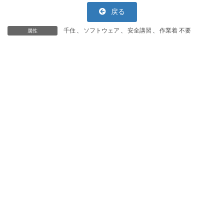
戻る
千住
、
ソフトウェア
、
安全講習
、
作業着 不要
属性