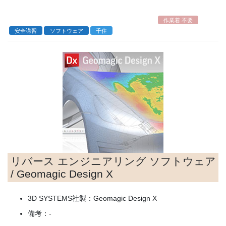
コ
ナ
ン
ビ
作業着 不要
テ
ゲ
安全講習
ソフトウェア
千住
ン
ー
ツ
シ
へ
ョ
ス
ン
キ
に
ッ
移
プ
動
リバース エンジニアリング ソフトウェア
/ Geomagic Design X
3D SYSTEMS社製：Geomagic Design X
備考：-