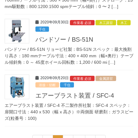
700mmテープル寸法：500 × 500 mm（幅×奥行）ストローク：25
mm駆動数：800:1200:1500 spmテーブル傾斜：0 〜 2 […]
2020年09月30日
作業着 必須
木工講習
木工
千住
バンドソー / BS-51N
バンドソー / BS-51N リョービ社製：BS-51N スペック：最大挽割
り高さ：180 mmテープル寸法：400 × 400 mm（幅×奥行）テーブ
ル傾斜角：0 ～ 45度ホイール回転数：1,200 / 600 mi […]
2020年09月20日
作業着 必須
金属講習
溶接・切断
千住
エアーブラスト装置 / SFC-4
エアーブラスト装置 / SFC-4 不二製作所社製：SFC-4 スペック：
扉開口寸法：440 x 530（幅 x 高さ）※両側面 研磨剤：ガラスビー
ズ(粒番号：100)