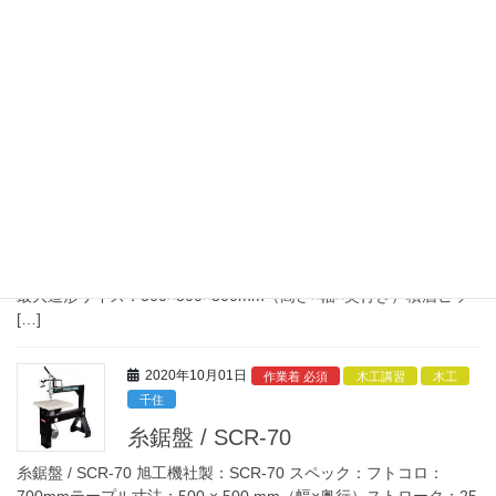
式：3Dプリンタ 設置数：5台（千住）、4台（鳩山） スペック：
最大造形サイズ：180×200×200mm（高さ×幅×奥行き）積層ピッ
[…]
2020年10月01日
作業着 不要
安全講習
電気・組立
鳩山
千住
3Dプリンタ(FDM) / Zortrax M300
Plus
3Dプリンタ(FDM) / Zortrax M300 Plus FDM（熱溶解積層）方
式：3Dプリンタ 設置数：2台（千住）、1台（鳩山） スペック：
最大造形サイズ：300×300×300mm（高さ×幅×奥行き）積層ピッ
[…]
2020年10月01日
作業着 必須
木工講習
木工
千住
糸鋸盤 / SCR-70
糸鋸盤 / SCR-70 旭工機社製：SCR-70 スペック：フトコロ：