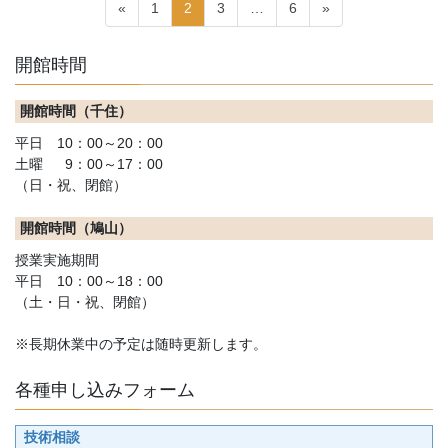
投
固
固
固
固
«
1
2
3
…
6
»
稿
定
定
定
定
ペ
ペ
ペ
ペ
の
開館時間
ー
ー
ー
ー
ペ
ジ
ジ
ジ
ジ
開館時間（千住）
ー
平日 10：00～20：00
ジ
土曜 9：00～17：00
送
（日・祝、閉館）
り
開館時間（鳩山）
授業実施期間
平日 10：00～18：00
（土・日・祝、閉館）
※長期休業中の予定は随時更新します。
各種申し込みフォーム
技術相談