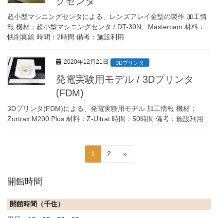
グセンタ
超小型マシニングセンタによる、レンズアレイ金型の製作 加工情
報 機材：超小型マシニングセンタ / DT-30N、Mastercam 材料：
快削真鍮 時間：2時間 備考：施設利用
2020年12月21日
3Dプリンタ
発電実験用モデル / 3Dプリンタ
(FDM)
3Dプリンタ(FDM)による、発電実験用モデル 加工情報 機材：
Zortrax M200 Plus 材料：Z-Ultrat 時間：50時間 備考：施設利用
投
固
固
1
2
»
稿
定
定
ペ
ペ
の
開館時間
ー
ー
ペ
ジ
ジ
開館時間（千住）
ー