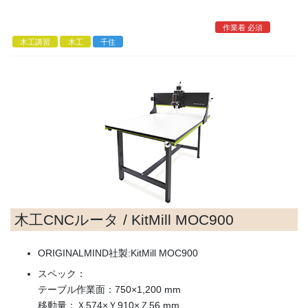
コ
ナ
ン
ビ
作業着 必須
テ
ゲ
木工講習
木工
千住
ン
ー
ツ
シ
へ
ョ
ス
ン
キ
に
ッ
移
プ
動
木工CNCルータ / KitMill MOC900
ORIGINALMIND社製:KitMill MOC900
スペック：
テーブル作業面：750×1,200 mm
移動量：Ｘ574×Ｙ910×Ｚ56 mm