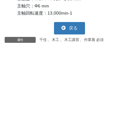
主軸穴：Φ6 mm
主軸回転速度：13,000min-1
戻る
千住
、
木工
、
木工講習
、
作業着 必須
属性